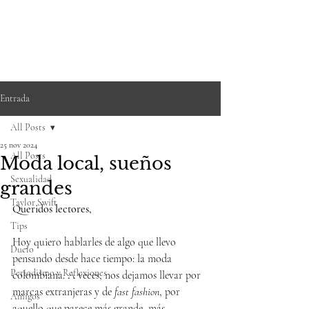
Entrada
All Posts
25 nov 2024
All Posts
Moda local, sueños
Sexualidad
grandes
Taylor Swift
Queridos lectores,
Tips
Hoy quiero hablarles de algo que llevo 
Duelo
pensando desde hace tiempo: la moda 
Periodismo y Reflexiones
colombiana. A veces, nos dejamos llevar por 
marcas extranjeras y de 
fast fashion
, por 
Amigos
aquello que parece más grande, más 