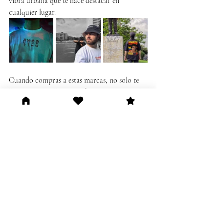
vibra urbana que te hace destacar en 
cualquier lugar.
Cuando compras a estas marcas, no solo te 
llevas ropa. Te llevas una historia. Apoyas el 
esfuerzo de quienes, con fe y trabajo duro, 
transforman su sueño en realidad. Vestirte 
con moda colombiana es algo más que una 
elección de estilo: es un voto de confianza en 
el talento local.
Así que hoy, queridos lectores, les dejo una 
invitación: revisen sus armarios y pregunten 
de dónde viene su ropa. Quizá sea momento 
de llenarlo con más historias, más identidad, 