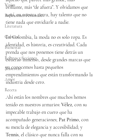
Viajes
brillante, más “de afuera”. Y olvidamos que 
aquí, en nuestra tierra, hay talento que no 
Reflexiones Personales
tiene nada que envidiarle a nadie.
Literatura
Cultura
En Colombia, la moda no es solo ropa. Es 
identidad, es historia, es creatividad. Cada 
Bienestar
prenda que nos ponemos tiene detrás un 
Relatos y ficciones
esfuerzo inmenso, desde grandes marcas que 
ya conocemos hasta pequeños 
Mascotas
emprendimientos que están transformando la 
Amor
industria desde cero.
Receta
Ahí están los nombres que muchos hemos 
tenido en nuestros armarios: 
Vélez
, con su 
impecable trabajo en cuero que ha 
acompañado generaciones; 
Pat Primo
, con 
su mezcla de elegancia y accesibilidad; y 
Tennis
, el clásico que nunca falla con su 