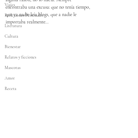
Viajes
encontraba una excusa: que no tenía tiempo, 
que ya nadie leía blogs, que a nadie le 
Reflexiones Personales
importaba realmente…
Literatura
Cultura
Bienestar
Relatos y ficciones
Mascotas
Amor
Receta