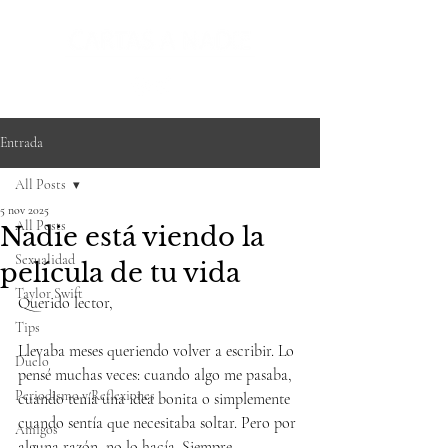
Entrada
All Posts
5 nov 2025
All Posts
Nadie está viendo la
Sexualidad
película de tu vida
Taylor Swift
Querido lector,
Tips
Llevaba meses queriendo volver a escribir. Lo 
Duelo
pensé muchas veces: cuando algo me pasaba, 
Periodismo y Reflexiones
cuando tenía una idea bonita o simplemente 
cuando sentía que necesitaba soltar. Pero por 
Amigos
alguna razón, no lo hacía. Siempre 