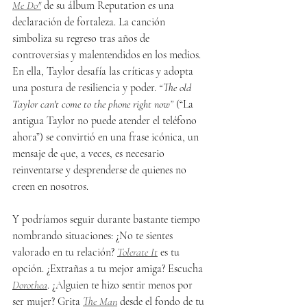
Me Do"
 de su álbum Reputation es una 
declaración de fortaleza. La canción 
simboliza su regreso tras años de 
controversias y malentendidos en los medios. 
En ella, Taylor desafía las críticas y adopta 
una postura de resiliencia y poder. 
“The old 
Taylor can't come to the phone right now”
 (“La 
antigua Taylor no puede atender el teléfono 
ahora”) se convirtió en una frase icónica, un 
mensaje de que, a veces, es necesario 
reinventarse y desprenderse de quienes no 
creen en nosotros.
Y podríamos seguir durante bastante tiempo 
nombrando situaciones: ¿No te sientes 
valorado en tu relación? 
Tolerate It
 es tu 
opción. ¿Extrañas a tu mejor amiga? Escucha 
Dorothea
. ¿Alguien te hizo sentir menos por 
ser mujer? Grita 
The Man
 desde el fondo de tu 