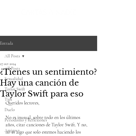
Entrada
All Posts
27 oct 2024
All Posts
¿Tienes un sentimiento?
Sexualidad
Hay una canción de
Taylor Swift
Taylor Swift para eso
Tips
Queridos lectores,
Duelo
No es inusual, sobre todo en los últimos 
Periodismo y Reflexiones
años, citar canciones de Taylor Swift. Y no, 
Amigos
no es algo que solo estemos haciendo los 