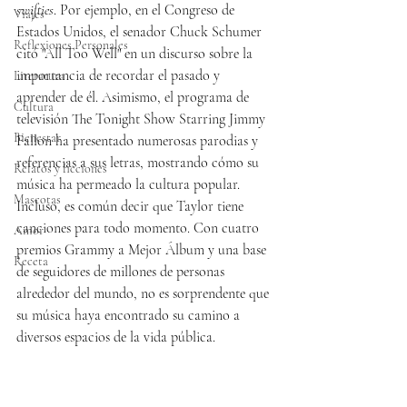
swifties
. Por ejemplo, en el Congreso de 
Viajes
Estados Unidos, el senador Chuck Schumer 
Reflexiones Personales
citó "All Too Well" en un discurso sobre la 
importancia de recordar el pasado y 
Literatura
aprender de él. Asimismo, el programa de 
Cultura
televisión The Tonight Show Starring Jimmy 
Bienestar
Fallon ha presentado numerosas parodias y 
referencias a sus letras, mostrando cómo su 
Relatos y ficciones
música ha permeado la cultura popular. 
Mascotas
Incluso, es común decir que Taylor tiene 
canciones para todo momento. Con cuatro 
Amor
premios Grammy a Mejor Álbum y una base 
Receta
de seguidores de millones de personas 
alrededor del mundo, no es sorprendente que 
su música haya encontrado su camino a 
diversos espacios de la vida pública.