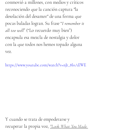
conmovió a millones, con medios y críticos 
reconociendo que la canción captura "la 
desolación del desamor" de una forma que 
pocas baladas logran. Su frase “
I remember it 
all too well
” (“Lo recuerdo muy bien”) 
encapsula esa mezcla de nostalgia y dolor 
con la que todos nos hemos topado alguna 
vez.
https://www.youtube.com/watch?v=nJr_8l0AEWE
Y cuando se trata de empoderarse y 
recuperar la propia voz, 
"Look What You Made 