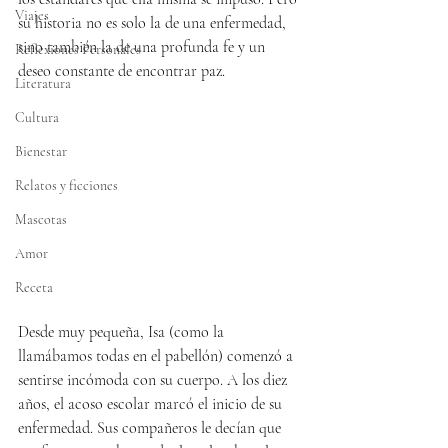
Viajes
su historia no es solo la de una enfermedad, 
sino también la de una profunda fe y un 
Reflexiones Personales
deseo constante de encontrar paz.
Literatura
Cultura
Bienestar
Relatos y ficciones
Mascotas
Amor
Receta
Desde muy pequeña, Isa (como la 
llamábamos todas en el pabellón) comenzó a 
sentirse incómoda con su cuerpo. A los diez 
años, el acoso escolar marcó el inicio de su 
enfermedad. Sus compañeros le decían que 