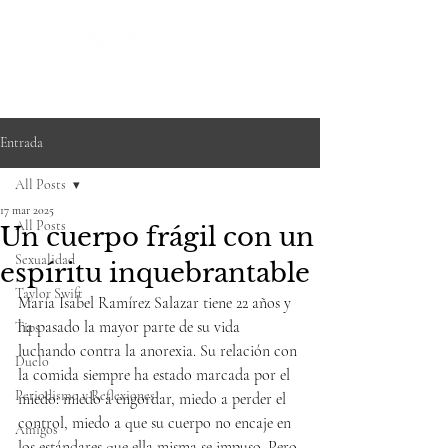
Entrada
All Posts
17 mar 2025
All Posts
Un cuerpo frágil con un
Sexualidad
espíritu inquebrantable
Taylor Swift
María Isabel Ramírez Salazar tiene 22 años y 
ha pasado la mayor parte de su vida 
Tips
luchando contra la anorexia. Su relación con 
Duelo
la comida siempre ha estado marcada por el 
Periodismo y Reflexiones
miedo: miedo a engordar, miedo a perder el 
control, miedo a que su cuerpo no encaje en 
Amigos
los estándares que ella misma se impuso. Pero 