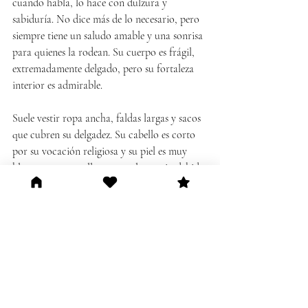
cuando habla, lo hace con dulzura y 
sabiduría. No dice más de lo necesario, pero 
siempre tiene un saludo amable y una sonrisa 
para quienes la rodean. Su cuerpo es frágil, 
extremadamente delgado, pero su fortaleza 
interior es admirable.
Suele vestir ropa ancha, faldas largas y sacos 
que cubren su delgadez. Su cabello es corto 
por su vocación religiosa y su piel es muy 
blanca, con un vello corporal notorio debido 
a la enfermedad. Pero más allá de su 
apariencia física, lo que realmente la define 
es su forma de ser: una persona noble, con 
una fe inmensa, capaz de brindar palabras de 
aliento incluso en sus propios momentos 
difíciles.
Su familia ha sido un pilar fundamental en 