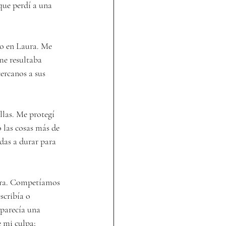
que perdí a una 
o en Laura. Me 
me resultaba 
ercanos a sus 
las. Me protegí 
ó las cosas más de 
das a durar para 
aura. Competíamos 
scribía o 
parecía una 
 mi culpa; 