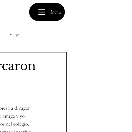
Menu
Viajes
s
Amor
Receta
rcaron
ieza a divagar 
r amiga y yo 
s del colegio, 
mente el motivo 