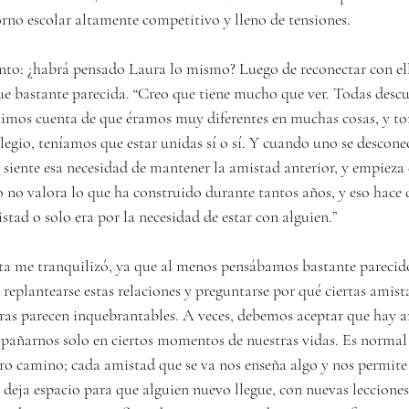
rno escolar altamente competitivo y lleno de tensiones.
to: ¿habrá pensado Laura lo mismo? Luego de reconectar con ella
fue bastante parecida. “Creo que tiene mucho que ver. Todas des
s dimos cuenta de que éramos muy diferentes en muchas cosas, y 
legio, teníamos que estar unidas sí o sí. Y cuando uno se descone
 siente esa necesidad de mantener la amistad anterior, y empieza 
 no valora lo que ha construido durante tantos años, y eso hace q
stad o solo era por la necesidad de estar con alguien.”
ta me tranquilizó, ya que al menos pensábamos bastante parecid
l replantearse estas relaciones y preguntarse por qué ciertas amist
ras parecen inquebrantables. A veces, debemos aceptar que hay a
pañarnos solo en ciertos momentos de nuestras vidas. Es normal 
tro camino; cada amistad que se va nos enseña algo y nos permite 
deja espacio para que alguien nuevo llegue, con nuevas lecciones