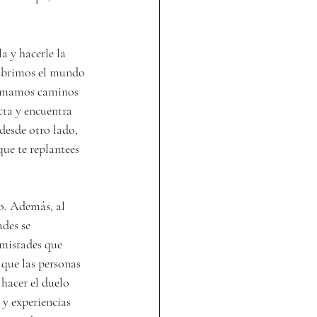
 y hacerle la 
cubrimos el mundo 
tomamos caminos 
cta y encuentra 
desde otro lado, 
ue te replantees 
o. Además, al 
ades se 
mistades que 
que las personas 
hacer el duelo 
 y experiencias 