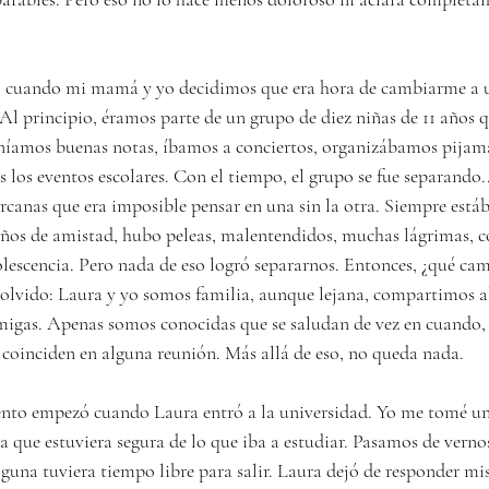
, cuando mi mamá y yo decidimos que era hora de cambiarme a u
l principio, éramos parte de un grupo de diez niñas de 11 años qu
eníamos buenas notas, íbamos a conciertos, organizábamos pijam
los eventos escolares. Con el tiempo, el grupo se fue separando.
rcanas que era imposible pensar en una sin la otra. Siempre está
 años de amistad, hubo peleas, malentendidos, muchas lágrimas, 
olescencia. Pero nada de eso logró separarnos. Entonces, ¿qué cam
 olvido: Laura y yo somos familia, aunque lejana, compartimos al
migas. Apenas somos conocidas que se saludan de vez en cuando,
oinciden en alguna reunión. Más allá de eso, no queda nada.
iento empezó cuando Laura entró a la universidad. Yo me tomé un
 que estuviera segura de lo que iba a estudiar. Pasamos de verno
alguna tuviera tiempo libre para salir. Laura dejó de responder mis