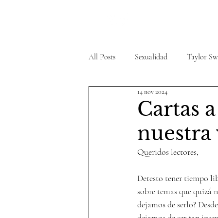
All Posts
Sexualidad
Taylor Sw
14 nov 2024
Reflexiones Personales
Literat
Cartas 
nuestra 
Queridos lectores,
Detesto tener tiempo li
sobre temas que quizá n
dejamos de serlo? Desde 
dejamos de ser tan inse