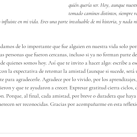
quién quería ser. Hoy, aunque nuest
tomado caminos distintos, siempre re
 influiste en mi vida. Eres una parte invaluable de mi historia, y nada n
vidamos de lo importante que fue alguien en nuestra vida solo por
as personas que fueron cercanas, incluso si ya no forman parte de
 de quienes somos hoy. Así que te invito a hacer algo: escribe a e
con la expectativa de retomar la amistad (aunque si sucede, será
e para agradecerle. Agradece por lo vivido, por los aprendizajes,
on y que te ayudaron a crecer. Expresar gratitud cierra ciclos, d
. Porque, al final, cada amistad, por breve o duradera que haya 
erecen ser reconocidas. Gracias por acompañarme en esta reflexi