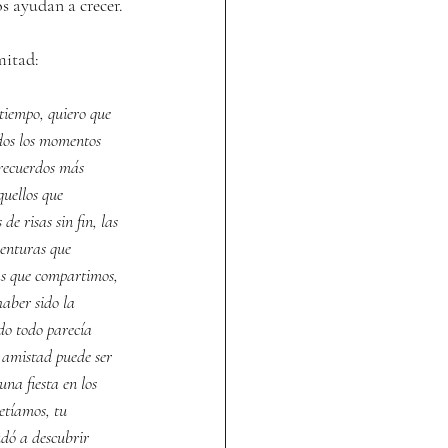
os ayudan a crecer.
mitad:
tiempo, quiero que 
dos los momentos 
recuerdos más 
uellos que 
e risas sin fin, las 
venturas que 
as que compartimos, 
haber sido la 
do todo parecía 
 amistad puede ser 
una fiesta en los 
etíamos, tu 
dó a descubrir 