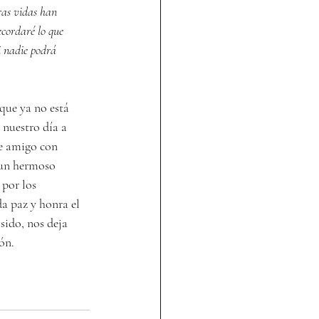
ras vidas han 
cordaré lo que 
i nadie podrá 
que ya no está 
 nuestro día a 
se amigo con 
 un hermoso 
 por los 
a paz y honra el 
sido, nos deja 
ón.