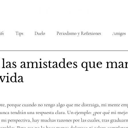
ift
Tips
Duelo
Periodismo y Reflexiones
Amigos
ura
Cultura
Bienestar
Relatos y ficciones
Mascota
a las amistades que ma
vida
bre, porque cuando no tengo algo que me distraiga, mi mente emp
unca tendrán una respuesta clara. Un ejemplo: ¿por qué mi mejo
mi perspectiva, hay muchas razones por las cuales, tras graduarno
parables. Pero eso no lo hace menos doloroso ni aclara completa