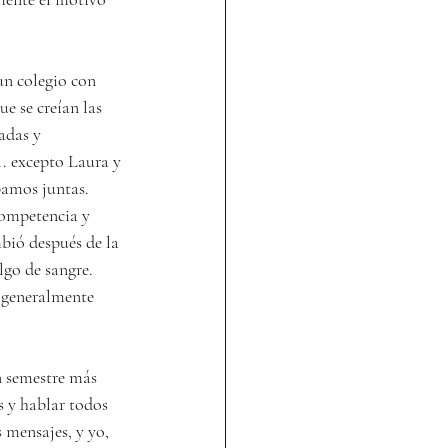
n colegio con 
e se creían las 
adas y 
.. excepto Laura y 
bamos juntas.
competencia y 
bió después de la 
go de sangre. 
 generalmente 
 semestre más 
s y hablar todos 
 mensajes, y yo, 