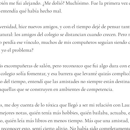
ambién me fui alejando. ¿Me dolió? Muchísimo. Fue la primera vez 
 entendía qué había hecho mal.
rsidad, hice nuevos amigos, y con el tiempo dejé de pensar tant
atural: los amigos del colegio se distancian cuando crecen. Pero 
o perdía ese vínculo, muchos de mis compañeros seguían siendo c
a yo el problema?
s excompañeras de salón, pero reconozco que fui algo dura con el
l colegio solía fomentar, y esa barrera que levanté quizás complic
so del tiempo, entendí que las amistades no siempre están destina
aquellas que se construyen en ambientes de competencia.
, me doy cuenta de lo tóxica que llegó a ser mi relación con L
mejores notas, quién tenía más hobbies, quién bailaba, actuaba, e
so, quién leía más libros en menos tiempo. Más que una amistad, 
 reconocer esto, sentí cierto alivio. No había sido completamente