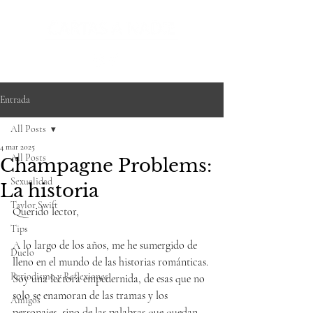
Entrada
All Posts
4 mar 2025
All Posts
Champagne Problems:
Sexualidad
La historia
Taylor Swift
Querido lector,
Tips
A lo largo de los años, me he sumergido de 
Duelo
lleno en el mundo de las historias románticas. 
Periodismo y Reflexiones
Soy una lectora empedernida, de esas que no 
solo se enamoran de las tramas y los 
Amigos
personajes, sino de las palabras que quedan 