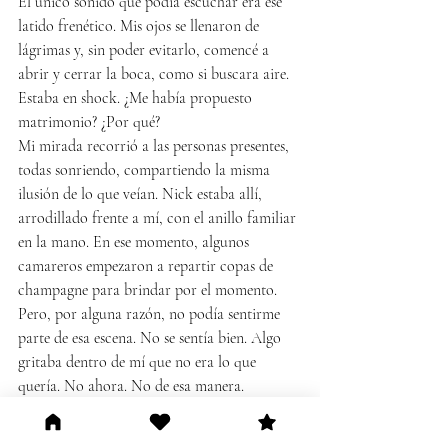
El único sonido que podía escuchar era ese 
latido frenético. Mis ojos se llenaron de 
lágrimas y, sin poder evitarlo, comencé a 
abrir y cerrar la boca, como si buscara aire. 
Estaba en shock. ¿Me había propuesto 
matrimonio? ¿Por qué?
Mi mirada recorrió a las personas presentes, 
todas sonriendo, compartiendo la misma 
ilusión de lo que veían. Nick estaba allí, 
arrodillado frente a mí, con el anillo familiar 
en la mano. En ese momento, algunos 
camareros empezaron a repartir copas de 
champagne para brindar por el momento. 
Pero, por alguna razón, no podía sentirme 
parte de esa escena. No se sentía bien. Algo 
gritaba dentro de mí que no era lo que 
quería. No ahora. No de esa manera.
Nicholas apretó mi mano, tratando de 
devolverme al momento, de obligarme a 