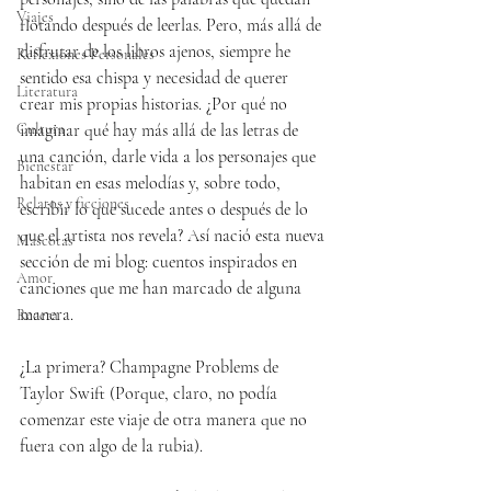
Viajes
flotando después de leerlas. Pero, más allá de 
disfrutar de los libros ajenos, siempre he 
Reflexiones Personales
sentido esa chispa y necesidad de querer 
Literatura
crear mis propias historias. ¿Por qué no 
Cultura
imaginar qué hay más allá de las letras de 
una canción, darle vida a los personajes que 
Bienestar
habitan en esas melodías y, sobre todo, 
Relatos y ficciones
escribir lo que sucede antes o después de lo 
que el artista nos revela? Así nació esta nueva 
Mascotas
sección de mi blog: cuentos inspirados en 
Amor
canciones que me han marcado de alguna 
manera.
Receta
¿La primera? Champagne Problems de 
Taylor Swift (Porque, claro, no podía 
comenzar este viaje de otra manera que no 
fuera con algo de la rubia).