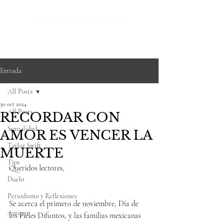
Entrada
All Posts
30 oct 2024
All Posts
RECORDAR CON
Sexualidad
AMOR ES VENCER LA
Taylor Swift
MUERTE
Tips
Queridos lectores,
Duelo
Periodismo y Reflexiones
Se acerca el primero de noviembre, Día de 
Amigos
los Fieles Difuntos, y las familias mexicanas 