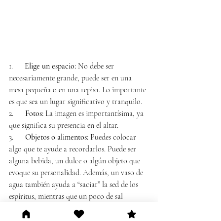
1.      
Elige un espacio: 
No debe ser 
necesariamente grande, puede ser en una 
mesa pequeña o en una repisa. Lo importante 
es que sea un lugar significativo y tranquilo.
2.      
Fotos:
 La imagen es importantísima, ya 
que significa su presencia en el altar.
3.      
Objetos o alimentos:
 Puedes colocar 
algo que te ayude a recordarlos. Puede ser 
alguna bebida, un dulce o algún objeto que 
evoque su personalidad. Además, un vaso de 
agua también ayuda a “saciar” la sed de los 
espíritus, mientras que un poco de sal 
simboliza la purificación del alma.
4.      
Flores y velas:
 Si puedes conseguir 